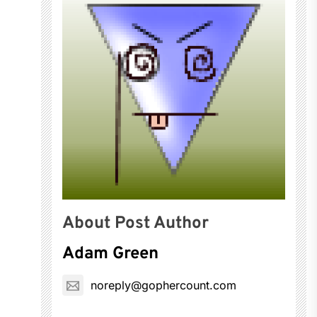
About Post Author
Adam Green
noreply@gophercount.com