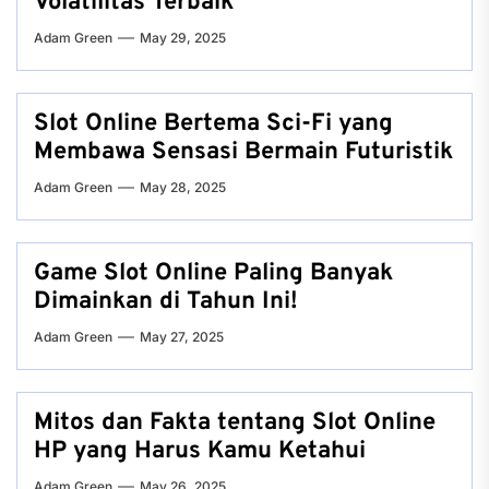
Volatilitas Terbaik
Adam Green
May 29, 2025
Slot Online Bertema Sci-Fi yang
Membawa Sensasi Bermain Futuristik
Adam Green
May 28, 2025
Game Slot Online Paling Banyak
Dimainkan di Tahun Ini!
Adam Green
May 27, 2025
Mitos dan Fakta tentang Slot Online
HP yang Harus Kamu Ketahui
Adam Green
May 26, 2025