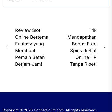
Post
Review Slot
Trik
navigation
Online Bertema
Mendapatkan
Fantasy yang
Bonus Free
Previous
Ne
Membuat
Spins di Slot
post:
pos
Pemain Betah
Online HP
Berjam-Jam!
Tanpa Ribet!
Copyright © 2026
GopherCount.com.
All rights reserved.