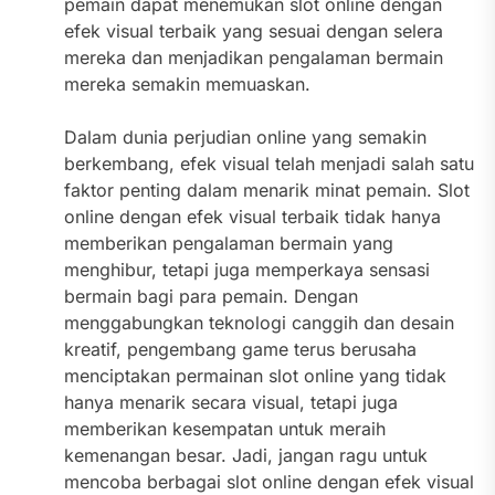
pemain dapat menemukan slot online dengan
efek visual terbaik yang sesuai dengan selera
mereka dan menjadikan pengalaman bermain
mereka semakin memuaskan.
Dalam dunia perjudian online yang semakin
berkembang, efek visual telah menjadi salah satu
faktor penting dalam menarik minat pemain. Slot
online dengan efek visual terbaik tidak hanya
memberikan pengalaman bermain yang
menghibur, tetapi juga memperkaya sensasi
bermain bagi para pemain. Dengan
menggabungkan teknologi canggih dan desain
kreatif, pengembang game terus berusaha
menciptakan permainan slot online yang tidak
hanya menarik secara visual, tetapi juga
memberikan kesempatan untuk meraih
kemenangan besar. Jadi, jangan ragu untuk
mencoba berbagai slot online dengan efek visual